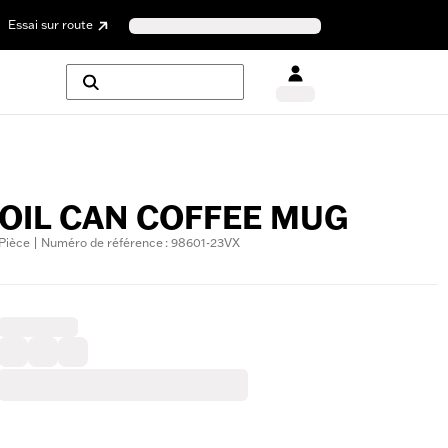
Essai sur route
OIL CAN COFFEE MUG
Pièce | Numéro de référence : 98601-23VX