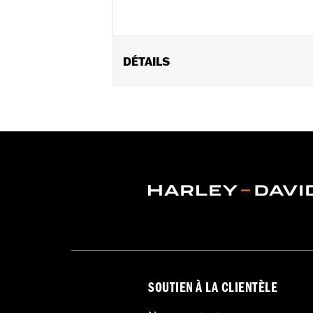
DÉTAILS
Gender:
Unisex
Dimension Description:
4.5" H x 4" 
SOUTIEN À LA CLIENTÈLE