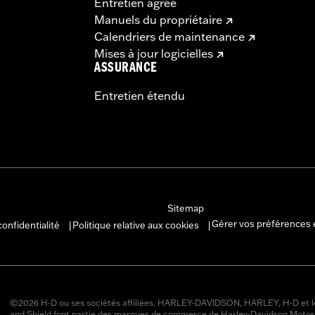
Entretien agréé
Manuels du propriétaire
Calendriers de maintenance
Mises à jour logicielles
ASSURANCE
Entretien étendu
Sitemap
Gérer vos préférences 
confidentialité
Politique relative aux cookies
|
|
©2026 H-D ou ses sociétés affiliées. HARLEY-DAVIDSON, HARLEY, H-D et l
and Shield font partie des marques de commerce de Harley-Davidson Moto