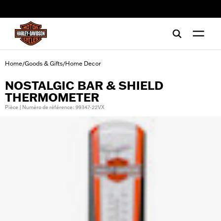
web accessibility
Home
Goods & Gifts
Home Decor
/
/
NOSTALGIC BAR & SHIELD
THERMOMETER
Pièce | Numéro de référence : 99347-22VX