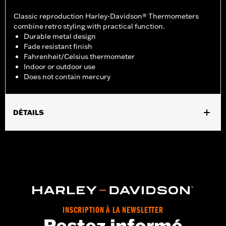
Classic reproduction Harley-Davidson® Thermometers
combine retro styling with practical function.
Durable metal design
Fade resistant finish
Fahrenheit/Celsius thermometer
Indoor or outdoor use
Does not contain mercury
DÉTAILS
Gender:
Unisex
Dimension Description:
17" H x 5" L / 43.18 x 12.7 cm
INSCRIPTION À LA NEWSLETTER
Restez informé