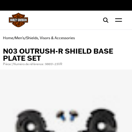
web accessibility
Home
Men's
Shields, Visors & Accessories
/
/
N03 OUTRUSH-R SHIELD BASE
PLATE SET
Pièce | Numéro de référence : 98651-23VR