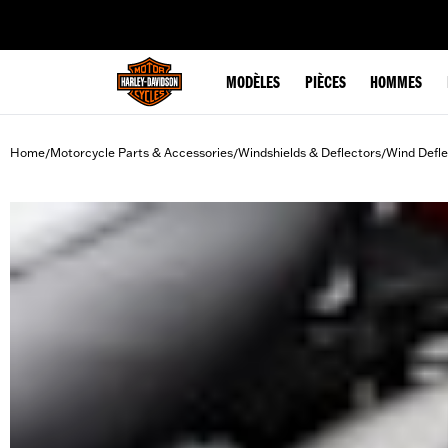
web accessibility
MODÈLES
PIÈCES
HOMMES
Home
Motorcycle Parts & Accessories
Windshields & Deflectors
Wind Defle
/
/
/