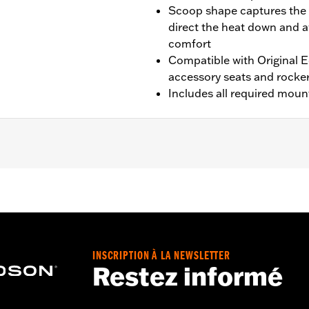
Scoop shape captures the 
direct the heat down and a
comfort
Compatible with Original
accessory seats and rocke
Includes all required mou
ot fit with Solo Spring Saddles P/N 52000320 and 52000314.
mounting hardware and installation instructions
,,,,,,,,,,,,,,,,,,,,,
INSCRIPTION À LA NEWSLETTER
Restez informé