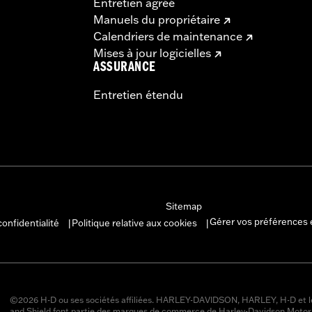
Entretien agréé
Manuels du propriétaire
Calendriers de maintenance
Mises à jour logicielles
ASSURANCE
Entretien étendu
Sitemap
Gérer vos préférences 
confidentialité
Politique relative aux cookies
|
|
©2026 H-D ou ses sociétés affiliées. HARLEY-DAVIDSON, HARLEY, H-D et l
and Shield font partie des marques de commerce de Harley-Davidson Moto