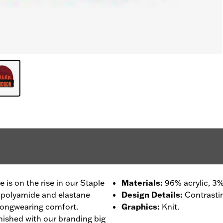
 is on the rise in our Staple
Materials
:
96% acrylic, 3%
of polyamide and elastane
Design Details
:
Contrastin
 longwearing comfort.
Graphics
:
Knit.
inished with our branding big