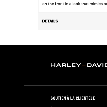
on the front in a look that mimics o
DÉTAILS
Gender:
Men
WARRANTY:
2 Jahre beschränkte Gara
Origin:
Importiert
SOUTIEN À LA CLIENTÈLE