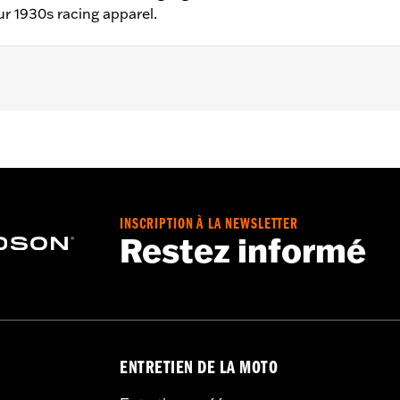
ur 1930s racing apparel.
ntie – Alle Details dazu auf
www.h-d.com/warranty
INSCRIPTION À LA NEWSLETTER
Restez informé
ENTRETIEN DE LA MOTO