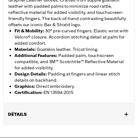
Grapnel Leather Gloves. Crafted from supple goatskin
leather with padded palms to minimize road rattle,
reflective material for added visibility, and touchscreen-
friendly fingers. The back-of-hand contrasting beautifully
offsets our iconic Bar & Shield logo.
Fit & Mobility
:
30° pre-curved fingers. Elastic wrist with
Velcro® closure. Accordion stitching detail at palm for
added comfort.
Materials
:
Goatskin leather. Tricot lining.
Additional Features
:
Padded palm, touchscreen
compatible, and 3M™ Scotchlite™ Reflective Material
for added visibility.
Design Details
:
Padding at fingers and linear stitch
details on backhand.
Graphics
:
Direct embroidery.
Certification
:
EN 13594:2015
DÉTAILS
Gender:
Men
,
,
Functional Features:
Touchscreen Compatible
Reflective
Pre-