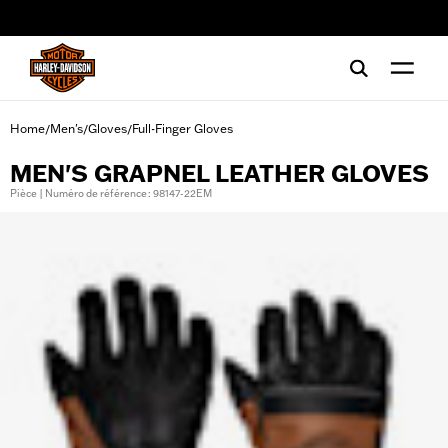
web accessibility
Home
Men's
Gloves
Full-Finger Gloves
/
/
/
MEN'S GRAPNEL LEATHER GLOVES
Pièce | Numéro de référence : 98147-22EM