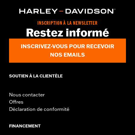
Curved Fingers
WARRANTY:
2 year limited warranty - Go to
www.h-
d.com/warranty
for full details
INSCRIPTION À LA NEWSLETTER
Origin:
Imported
Restez informé
INSCRIVEZ-VOUS POUR RECEVOIR
NOS EMAILS
SOUTIEN À LA CLIENTÈLE
Nous contacter
Offres
Déclaration de conformité
FINANCEMENT