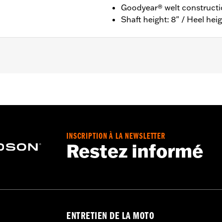
Goodyear® welt construct
Shaft height: 8" / Heel heig
ion
nufacturer Warranty – Go to
www.h-d.com/warranty
for ful
 8" / Heel height: 1"
INSCRIPTION À LA NEWSLETTER
Restez informé
ENTRETIEN DE LA MOTO