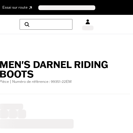
Essai sur route
MEN'S DARNEL RIDING
BOOTS
Pièce | Numéro de référence : 99351-22EM