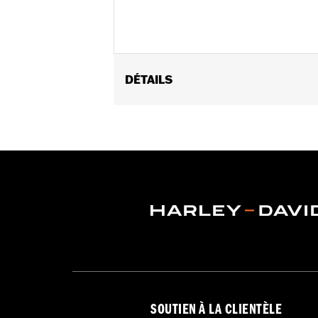
DÉTAILS
Gender:
Men
Functional Features:
Welt Construct
WARRANTY:
Wolverine Worldwide Ma
Origin:
Imported
Dimension Description:
Shaft height:
SOUTIEN À LA CLIENTÈLE