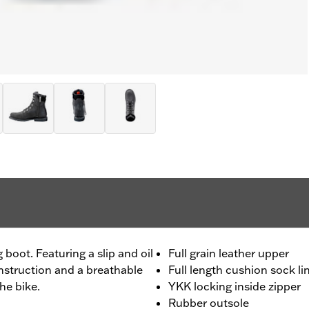
g boot. Featuring a slip and oil
Full grain leather upper
nstruction and a breathable
Full length cushion sock li
the bike.
YKK locking inside zipper
Rubber outsole