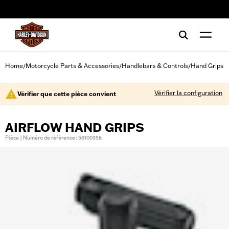
web accessibility
Home
Motorcycle Parts & Accessories
Handlebars & Controls
Hand Grips
/
/
/
Vérifier la configuration
Vérifier que cette pièce convient
AIRFLOW HAND GRIPS
Pièce | Numéro de référence : 56100356