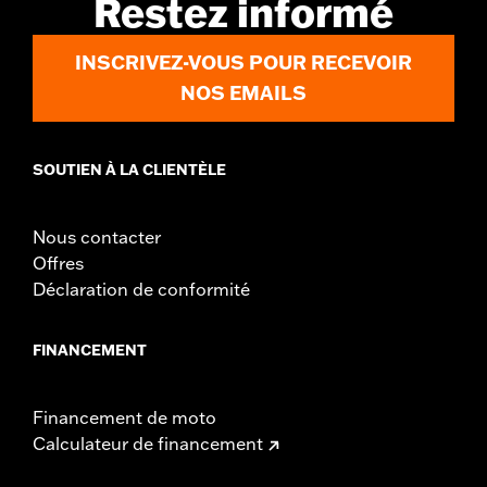
Restez informé
Material Diameter UOM:
Inches
Sold In Units:
Pair
INSCRIVEZ-VOUS POUR RECEVOIR
In the Box:
Right and left hand grips, installation instructions
WARRANTY:
1 year limited warranty – Go to
www.h-
NOS EMAILS
d.com/warranty
for full details
SOUTIEN À LA CLIENTÈLE
Nous contacter
Offres
Déclaration de conformité
FINANCEMENT
Financement de moto
Calculateur de financement