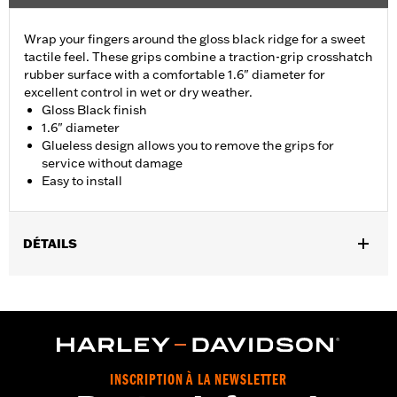
Wrap your fingers around the gloss black ridge for a sweet
tactile feel. These grips combine a traction-grip crosshatch
rubber surface with a comfortable 1.6" diameter for
excellent control in wet or dry weather.
Gloss Black finish
1.6" diameter
Glueless design allows you to remove the grips for
service without damage
Easy to install
DÉTAILS
Fits ’02-’17 VRSC, ’96-later XL, ’08-’13 XR, ’96-’17 Dyna (except
FXDLS), ’95-’15 Softail (except FLSTNSE, FLSTSE and FXSBSE
and ’11-’12 FLSTSE) ’96-’07 Touring models.
Installation Instructions
Collection:
Airflow
INSCRIPTION À LA NEWSLETTER
Diameter:
1.6