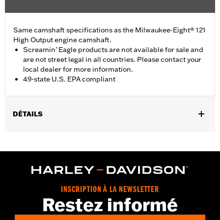
Same camshaft specifications as the Milwaukee-Eight® 121
High Output engine camshaft.
Screamin’ Eagle products are not available for sale and
are not street legal in all countries. Please contact your
local dealer for more information.
49-state U.S. EPA compliant
DÉTAILS
Fits '24-later FLHX, FLTRX and FLHXU models and '25-later
Softail models. Factory equipment on '24-later FLTRXSTSE and
'26-later FLHXSTSE and FLTRXP and '25-later FXLR and
FXLRST models. Does not fit California models. Does not fit VVT
equipped models.
Installation Instructions
INSCRIPTION À LA NEWSLETTER
Restez informé
ECM Calibration Required:
Yes
Sold In Units:
Each