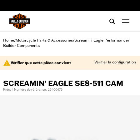
web accessibility
Home
Motorcycle Parts & Accessories
Screamin' Eagle Performance
/
/
/
Builder Components
Vérifier la configuration
Vérifier que cette pièce convient
SCREAMIN' EAGLE SE8-511 CAM
Pièce | Numéro de référence : 25400476