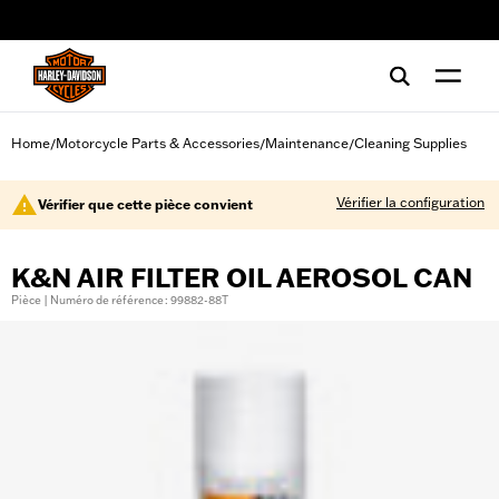
web accessibility
Home
Motorcycle Parts & Accessories
Maintenance
Cleaning Supplies
/
/
/
Vérifier la configuration
Vérifier que cette pièce convient
K&N AIR FILTER OIL AEROSOL CAN
Pièce | Numéro de référence : 99882-88T