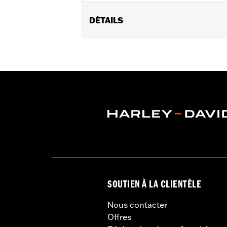
DÉTAILS
Fits ’17-'18 Trike models.
Installation Instructions
Sold In Units:
Each
In the Box:
Chrome-plated cover, gas
WARRANTY:
1 year limited warranty 
SOUTIEN À LA CLIENTÈLE
Nous contacter
Offres