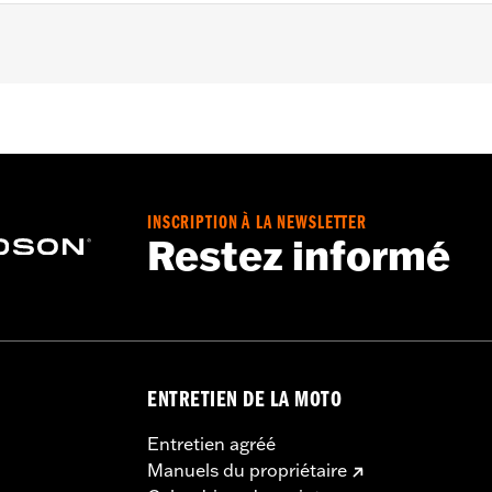
ket, hardware and decal
– Go to
www.h-d.com/warranty
for full details
INSCRIPTION À LA NEWSLETTER
Restez informé
ENTRETIEN DE LA MOTO
Entretien agréé
Manuels du propriétaire