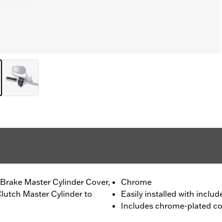
 Brake Master Cylinder Cover,
Chrome
Clutch Master Cylinder to
Easily installed with includ
Includes chrome-plated co