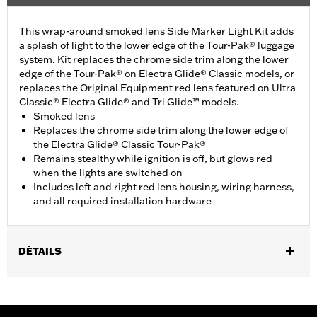
This wrap-around smoked lens Side Marker Light Kit adds
a splash of light to the lower edge of the Tour-Pak® luggage
system. Kit replaces the chrome side trim along the lower
edge of the Tour-Pak® on Electra Glide® Classic models, or
replaces the Original Equipment red lens featured on Ultra
Classic® Electra Glide® and Tri Glide™ models.
Smoked lens
Replaces the chrome side trim along the lower edge of
the Electra Glide® Classic Tour-Pak®
Remains stealthy while ignition is off, but glows red
when the lights are switched on
Includes left and right red lens housing, wiring harness,
and all required installation hardware
DÉTAILS
Fits '06-later Touring (except '25-later FLTRXRRSE) and Trike
models equipped with King Tour-Pak® luggage. '23-later
FLHXSE and FLTRXSE, '24 later FLHX, FLTRX and FLTRXSTSE