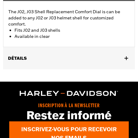
The J02, J03 Shell Replacement Comfort Dial is can be
added to any J02 or J03 helmet shell for customized
comfort.
Fits J02 and J03 shells
Available in clear
DÉTAILS
Gender:
Unisex
Collection:
Genuine Motorclothes
WARRANTY:
90 day limited warranty – Go to
www.h-
d.com/warranty
for full details
INSCRIPTION À LA NEWSLETTER
Restez informé
INSCRIVEZ-VOUS POUR RECEVOIR
NOS EMAILS