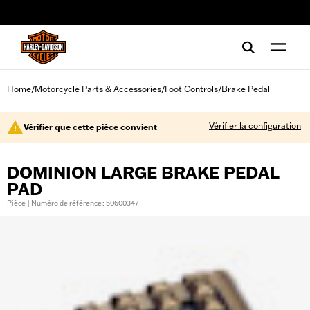
web accessibility
Home
Motorcycle Parts & Accessories
Foot Controls
Brake Pedal
/
/
/
Vérifier la configuration
Vérifier que cette pièce convient
DOMINION LARGE BRAKE PEDAL
PAD
Pièce | Numéro de référence : 50600347