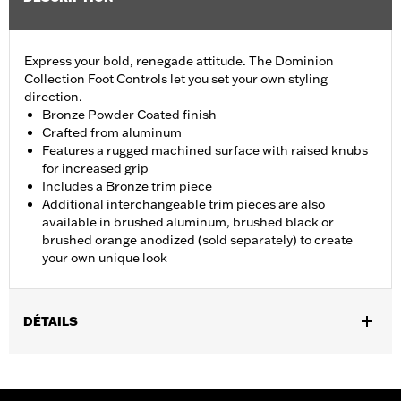
Express your bold, renegade attitude. The Dominion
Collection Foot Controls let you set your own styling
direction.
Bronze Powder Coated finish
Crafted from aluminum
Features a rugged machined surface with raised knubs
for increased grip
Includes a Bronze trim piece
Additional interchangeable trim pieces are also
available in brushed aluminum, brushed black or
brushed orange anodized (sold separately) to create
your own unique look
DÉTAILS
Fits ’12-’16 FLD, ’86-’17 FL Softail and ’80-later Touring (except
'25-later FLTRXRRSE) and Trike models.
Installation Instructions