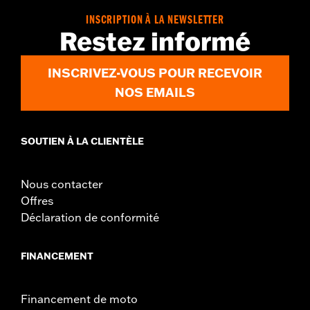
In the Box:
Wire harness and installation instructions
INSCRIPTION À LA NEWSLETTER
WARRANTY:
1 year limited warranty – Go to
www.h-
Restez informé
d.com/warranty
for full details
INSCRIVEZ-VOUS POUR RECEVOIR
NOS EMAILS
SOUTIEN À LA CLIENTÈLE
Nous contacter
Offres
Déclaration de conformité
FINANCEMENT
Financement de moto