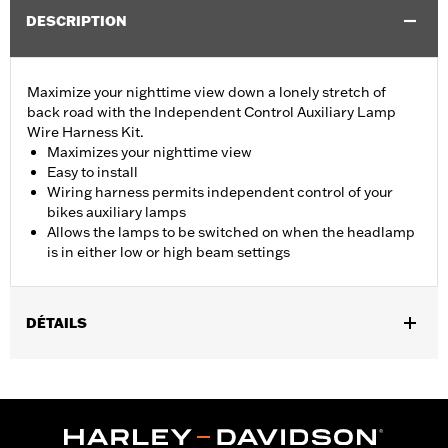
DESCRIPTION
Maximize your nighttime view down a lonely stretch of
back road with the Independent Control Auxiliary Lamp
Wire Harness Kit.
Maximizes your nighttime view
Easy to install
Wiring harness permits independent control of your
bikes auxiliary lamps
Allows the lamps to be switched on when the headlamp
is in either low or high beam settings
DÉTAILS
Fits '98-'13 Electra Glide®, Street Glide® and Trike models
equipped with auxiliary lamps.
Installation Instructions
Sold In Units:
Each