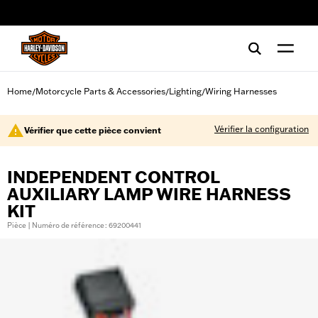
web accessibility
Home
Motorcycle Parts & Accessories
Lighting
Wiring Harnesses
/
/
/
Vérifier la configuration
Vérifier que cette pièce convient
INDEPENDENT CONTROL
AUXILIARY LAMP WIRE HARNESS
KIT
Pièce | Numéro de référence : 69200441