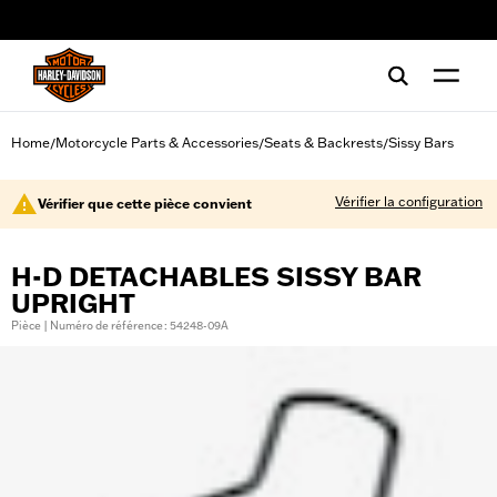
web accessibility
Home
Motorcycle Parts & Accessories
Seats & Backrests
Sissy Bars
/
/
/
Vérifier la configuration
Vérifier que cette pièce convient
H-D DETACHABLES SISSY BAR
UPRIGHT
Pièce | Numéro de référence : 54248-09A