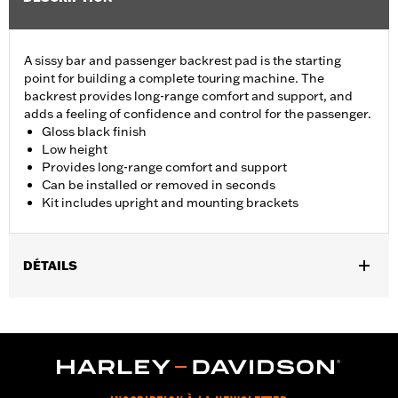
A sissy bar and passenger backrest pad is the starting
point for building a complete touring machine. The
backrest provides long-range comfort and support, and
adds a feeling of confidence and control for the passenger.
Gloss black finish
Low height
Provides long-range comfort and support
Can be installed or removed in seconds
Kit includes upright and mounting brackets
DÉTAILS
Fits '09-later Touring models (except '25-later FLTRXRRSE)
equipped with required Docking Hardware Kits. '09-later
Touring models equipped with rigid-mount Tour-Pak® luggage
require purchase of appropriate H-D® Detachables™ Tour-Pak®
Conversion Kit. FLTRXSTSE models require the additional
purchase of Detachable Conversion Hardware Kit P/N