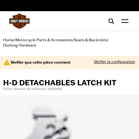
web accessibility
Home
Motorcycle Parts & Accessories
Seats & Backrests
/
/
/
Docking Hardware
Vérifier la configuration
Vérifier que cette pièce convient
H-D DETACHABLES LATCH KIT
Pièce | Numéro de référence : 12600036