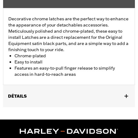
Decorative chrome latches are the perfect way to enhance
the appearance of your detachables accessories.
Meticulously polished and chrome-plated, these easy to
install Latches are a direct replacement for the Original
Equipment satin black parts, and are a simple way to add a
finishing touch to your ride.
Chrome-plated
Easy to install
Features an easy-to-pull finger release to simplify
access in hard-to-reach areas
DÉTAILS
Fits all models equipped with detachable Sideplates, One-Piece
Sissy Bar Uprights, Racks, and Tour-Pak® Luggage Mounting
Racks (except '18-later Softail® models with HoldFast racks and
uprights and '25-later FLTRXRRSE). FLTRXSTSE models require
the additional purchase of Detachable Conversion Hardware Kit