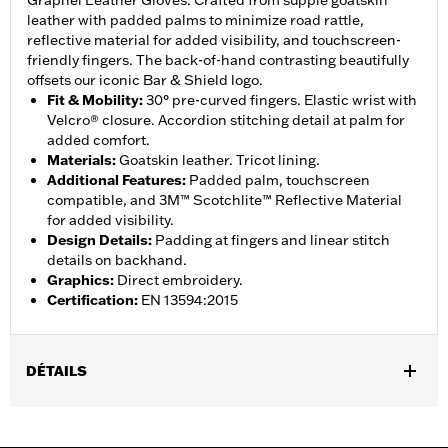
Grapnel Leather Gloves. Crafted from supple goatskin
leather with padded palms to minimize road rattle,
reflective material for added visibility, and touchscreen-
friendly fingers. The back-of-hand contrasting beautifully
offsets our iconic Bar & Shield logo.
Fit & Mobility
:
30° pre-curved fingers. Elastic wrist with
Velcro® closure. Accordion stitching detail at palm for
added comfort.
Materials
:
Goatskin leather. Tricot lining.
Additional Features
:
Padded palm, touchscreen
compatible, and 3M™ Scotchlite™ Reflective Material
for added visibility.
Design Details
:
Padding at fingers and linear stitch
details on backhand.
Graphics
:
Direct embroidery.
Certification
:
EN 13594:2015
DÉTAILS
Gender:
Men
,
,
Functional Features:
Touchscreen Compatible
Reflective
Pre-