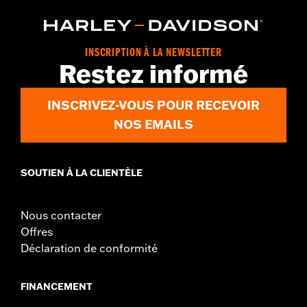
Curved Fingers
WARRANTY:
2 year limited warranty - Go to
www.h-
d.com/warranty
for full details
INSCRIPTION À LA NEWSLETTER
Origin:
Imported
Restez informé
INSCRIVEZ-VOUS POUR RECEVOIR
NOS EMAILS
SOUTIEN À LA CLIENTÈLE
Nous contacter
Offres
Déclaration de conformité
FINANCEMENT