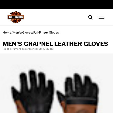
web accessibility
Home
Men's
Gloves
Full-Finger Gloves
/
/
/
MEN'S GRAPNEL LEATHER GLOVES
Pièce | Numéro de référence : 98147-22EM