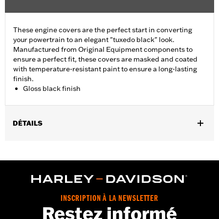
These engine covers are the perfect start in converting
your powertrain to an elegant "tuxedo black" look.
Manufactured from Original Equipment components to
ensure a perfect fit, these covers are masked and coated
with temperature-resistant paint to ensure a long-lasting
finish.
Gloss black finish
DÉTAILS
Fits ’06-'17 Dyna, '07-'18 Softail (except FLSB) and ’07-'15 Touring
and Trike (except FLHTCUL and FLHTKL and ’07-'15 Touring
and Trike models equipped with Narrow-Profile Outer Primary
Cover P/N 25700385 or 25700438).
Sold In Units:
Each
In the Box:
Derby cover only
INSCRIPTION À LA NEWSLETTER
Restez informé
WARRANTY:
,,,,,,,,,,,,,,,,,,,,,,,,,,,,,,,,,,,,,,,,,,,,,,,,,,,,,,,,,,,,,,,,,,