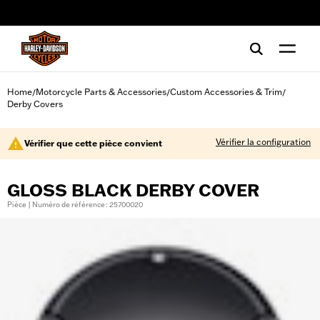
web accessibility
Home
Motorcycle Parts & Accessories
Custom Accessories & Trim
/
/
/
Derby Covers
Vérifier la configuration
Vérifier que cette pièce convient
GLOSS BLACK DERBY COVER
Pièce | Numéro de référence : 25700020