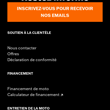
NOTES:
Removing and installing engine covers may require
purchase of new gaskets. See dealer for information.
INSCRIVEZ-VOUS POUR RECEVOIR
NOS EMAILS
SOUTIEN À LA CLIENTÈLE
Nous contacter
Offres
Déclaration de conformité
FINANCEMENT
Financement de moto
Calculateur de financement
ENTRETIEN DE LA MOTO