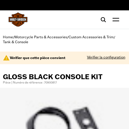
web accessibility
Home
Motorcycle Parts & Accessories
Custom Accessories & Trim
/
/
/
Tank & Console
Vérifier la configuration
Vérifier que cette pièce convient
GLOSS BLACK CONSOLE KIT
Pièce | Numéro de référence : 70900817