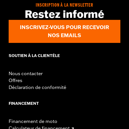
In the Box:
Black instrument console, tank strap, console insert
INSCRIPTION À LA NEWSLETTER
and installation hardware
Restez informé
WARRANTY:
1 year limited warranty – Go to
www.h-
d.com/warranty
for full details
INSCRIVEZ-VOUS POUR RECEVOIR
NOS EMAILS
SOUTIEN À LA CLIENTÈLE
Nous contacter
Offres
Déclaration de conformité
FINANCEMENT
Financement de moto
Calculateur de financement