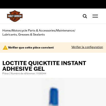
web accessibility
Home
Motorcycle Parts & Accessories
Maintenance
/
/
/
Lubricants, Greases & Sealants
Vérifier la configuration
Vérifier que cette pièce convient
LOCTITE QUICKTITE INSTANT
ADHESIVE GEL
Pièce | Numéro de référence : 11100044