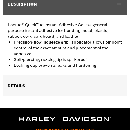
DESCRIPTION
Loctite® QuickTite Instant Adhesive Gel is a general-
purpose instant adhesive for bonding metal, plastic,
rubber, cork, cardboard, and leather.
Precision-flow "squeeze grip" applicator allows pinpoint
control of the exact amount and placement of the
adhesive
Self-piercing, no-clog tip is spill-proof
Locking cap prevents leaks and hardening
DÉTAILS
Sold In Units:
Each
Volume:
0.14 Ounce
WARRANTY:
,,,,,,,,,,,,,,,,,,,,,,,,,,,,,,,,,,,,,,,,,,,,,,,,,,,,,,,,,,,,,,