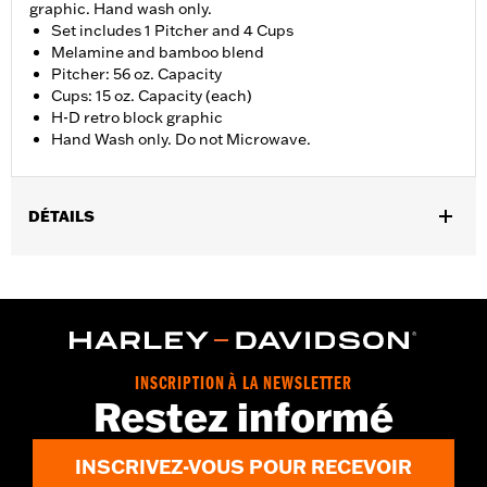
graphic. Hand wash only.
Set includes 1 Pitcher and 4 Cups
Melamine and bamboo blend
Pitcher: 56 oz. Capacity
Cups: 15 oz. Capacity (each)
H-D retro block graphic
Hand Wash only. Do not Microwave.
DÉTAILS
Gender:
Unisex
Dimension Description:
56oz (Pitcher); 15oz (Cups)
INSCRIPTION À LA NEWSLETTER
Restez informé
INSCRIVEZ-VOUS POUR RECEVOIR