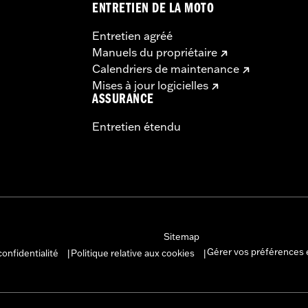
ENTRETIEN DE LA MOTO
– Go to
www.h-d.com/warranty
for full details
Entretien agréé
Manuels du propriétaire
Calendriers de maintenance
Mises à jour logicielles
ASSURANCE
Entretien étendu
Sitemap
Gérer vos préférences 
confidentialité
Politique relative aux cookies
|
|