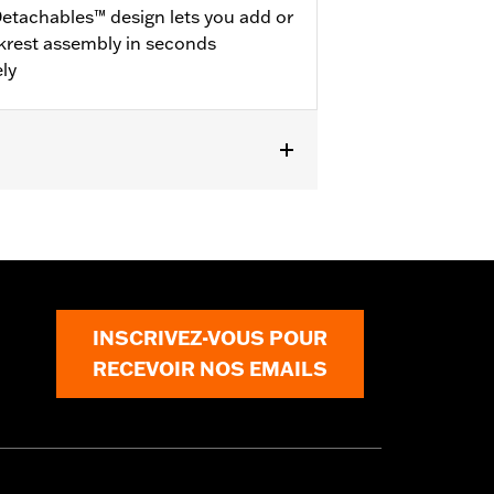
etachables™ design lets you add or
krest assembly in seconds
ly
dware Kits (except models equipped
® luggage require purchase or
ional purchase of Detachable
383A hardware kit. '25-later
INSCRIVEZ-VOUS POUR
RECEVOIR NOS EMAILS