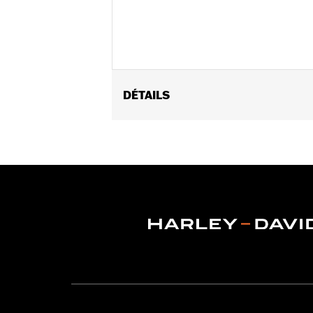
DÉTAILS
Fits '09-later Touring models (excep
with Stealth Detach Luggage Rack). '
appropriate H-D® Detachables™ Tour-
Conversion Hardware Kit P/N 5400038
FLTRXSTSE and '26-later FLHXSTSE re
Installation Instructions
Adjustable:
Yes
Mounting Style:
Detachable
Sold Separately:
Backrest Pad and 
Sold In Units:
Each
Material:
Steel
In the Box:
Upright Only