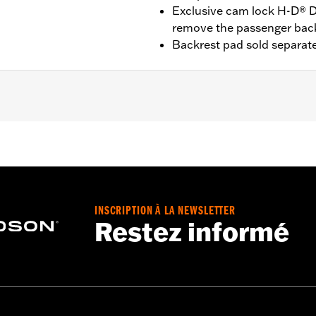
Exclusive cam lock H-D® D
remove the passenger bac
Backrest pad sold separate
t '25-later FLTRXRRSE) equipped with required Docking Har
09-later Touring models equipped with rigid-mount Tour-Pak
Pak® Conversion Kit . FLTRXSTSE models require the addit
3. '24 FLTRXSTSE requires separate purchase of P/N 54000
quire separate purchase of P/N 54000337 hardware kit.
INSCRIPTION À LA NEWSLETTER
Restez informé
Docking Hardware