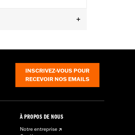
 and FXLRST). Also fits ’88-’13 XL
CONV and ’90-’17 FLS, FLSS, FLSTF,
INSCRIVEZ-VOUS POUR
RECEVOIR NOS EMAILS
À PROPOS DE NOUS
Notre entreprise