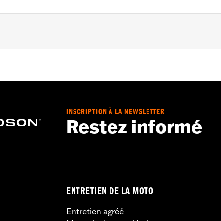
ter Softail models (except FLSB, FXDRS, FXFB, FXFBS, FXLRS
95-’05 FXD, ’93-’05 FXDL, ’16-later FXDLS, ’94-’05 FXDS-
-’17 FLSTC models.
INSCRIPTION À LA NEWSLETTER
Restez informé
set screws, allen wrench and instructions
– Go to
www.h-d.com/warranty
for full details
ENTRETIEN DE LA MOTO
Entretien agréé