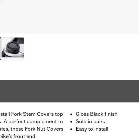
install Fork Stem Covers top
Gloss Black finish
ook. A perfect complement to
Sold in pairs
ies, these Fork Nut Covers
Easy to install
bike’s front end.