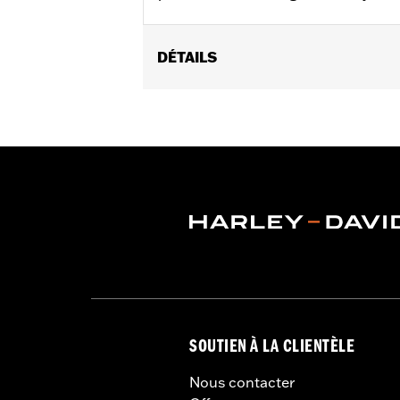
DÉTAILS
Fits ’06-’17 Dyna® models and ’18-la
(except XL1200CX, XL1200X, XL883N) ’
FLSTFB, FLSTFBS and FLSTN and ’86
Installation Instructions
Collection:
Dominion
Sold In Units:
Pair
In the Box:
2 Upper Fork Nut Covers, 
WARRANTY:
1 year limited warranty 
SOUTIEN À LA CLIENTÈLE
Nous contacter