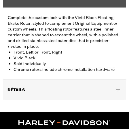
Complete the custom look with the Vivid Black Floating
Brake Rotor, styled to complement Original Equipment or
custom wheels. This floating rotor features a steel inner
carrier that is shaped to accent the wheel, with a polished
and drilled stainless steel outer disc that is precision-
riveted in place.
Front, Left or Front, Right
Vivid Black
Sold individually
Chrome rotors include chrome installation hardware
DÉTAILS
Fits '00-'13 XL and XR, '00-'05 Dyna®, '00-'14 Softail® (except
Springer™), and '00-'07 Touring models.
Installation Instructions
Position On Bike:
Front