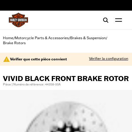
web accessibility
Home
Motorcycle Parts & Accessories
Brakes & Suspension
/
/
/
Brake Rotors
Vérifier la configuration
Vérifier que cette pièce convient
VIVID BLACK FRONT BRAKE ROTOR
Pièce | Numéro de référence : 44358-00A