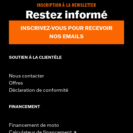
Side of Bike:
Left or Right
INSCRIPTION À LA NEWSLETTER
Sold In Units:
Each
Restez informé
Material:
Steel
In the Box:
Rotor and chrome installation hardware
INSCRIVEZ-VOUS POUR RECEVOIR
WARRANTY:
1 year limited warranty – Go to
www.h-
NOS EMAILS
d.com/warranty
for full details
SOUTIEN À LA CLIENTÈLE
Nous contacter
Offres
Déclaration de conformité
FINANCEMENT
Financement de moto
Calculateur de financement