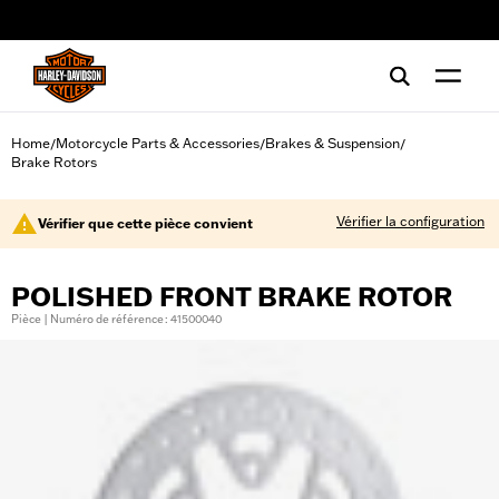
web accessibility
Home
Motorcycle Parts & Accessories
Brakes & Suspension
/
/
/
Brake Rotors
Vérifier la configuration
Vérifier que cette pièce convient
POLISHED FRONT BRAKE ROTOR
Pièce | Numéro de référence : 41500040