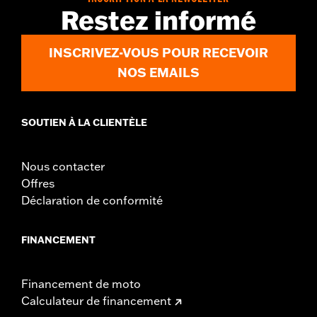
Sold In Units:
Each
Restez informé
Material:
Steel
In the Box:
Rotor and chrome installation hardware
INSCRIVEZ-VOUS POUR RECEVOIR
WARRANTY:
1 year limited warranty – Go to
www.h-
NOS EMAILS
d.com/warranty
for full details
SOUTIEN À LA CLIENTÈLE
Nous contacter
Offres
Déclaration de conformité
FINANCEMENT
Financement de moto
Calculateur de financement