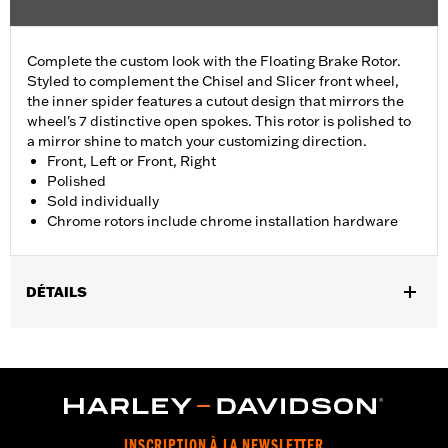
Complete the custom look with the Floating Brake Rotor.
Styled to complement the Chisel and Slicer front wheel,
the inner spider features a cutout design that mirrors the
wheel's 7 distinctive open spokes. This rotor is polished to
a mirror shine to match your customizing direction.
Front, Left or Front, Right
Polished
Sold individually
Chrome rotors include chrome installation hardware
DÉTAILS
Fits '09-later Touring models equipped with Chisel or Slicer
Custom Front Wheel.
Installation Instructions
Position On Bike:
Front
Side of Bike:
Left or Right
INSCRIPTION À LA NEWSLETTER