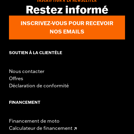
INSCRIPTION À LA NEWSLETTER
d.com/warranty
for full details
Restez informé
INSCRIVEZ-VOUS POUR RECEVOIR
NOS EMAILS
SOUTIEN À LA CLIENTÈLE
Nous contacter
Offres
Déclaration de conformité
FINANCEMENT
Financement de moto
Calculateur de financement