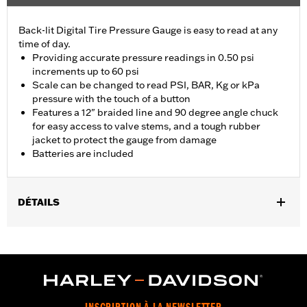
Back-lit Digital Tire Pressure Gauge is easy to read at any
time of day.
Providing accurate pressure readings in 0.50 psi
increments up to 60 psi
Scale can be changed to read PSI, BAR, Kg or kPa
pressure with the touch of a button
Features a 12" braided line and 90 degree angle chuck
for easy access to valve stems, and a tough rubber
jacket to protect the gauge from damage
Batteries are included
DÉTAILS
Universal
Installation Instructions
Sold In Units:
Each
In the Box:
Gauge only
WARRANTY:
1 year limited warranty – Go to
www.h-