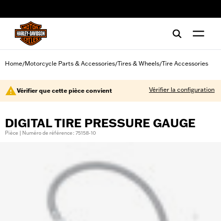
web accessibility
Home
Motorcycle Parts & Accessories
Tires & Wheels
Tire Accessories
/
/
/
Vérifier la configuration
Vérifier que cette pièce convient
DIGITAL TIRE PRESSURE GAUGE
Pièce | Numéro de référence : 75158-10