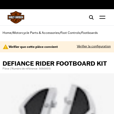
web accessibility
Home
Motorcycle Parts & Accessories
Foot Controls
Footboards
/
/
/
Vérifier la configuration
Vérifier que cette pièce convient
DEFIANCE RIDER FOOTBOARD KIT
Pièce | Numéro de référence : 50500515