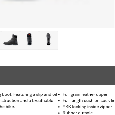
g boot. Featuring a slip and oil
Full grain leather upper
nstruction and a breathable
Full length cushion sock li
the bike.
YKK locking inside zipper
Rubber outsole