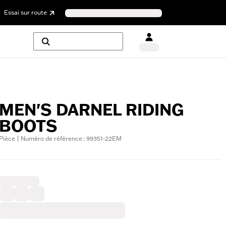
Essai sur route
MEN'S DARNEL RIDING
BOOTS
Pièce | Numéro de référence : 99351-22EM