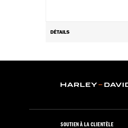
DÉTAILS
Gender:
Men
Functional Features:
Welt Construct
WARRANTY:
Wolverine Worldwide Ma
Origin:
Imported
Dimension Description:
Shaft height:
SOUTIEN À LA CLIENTÈLE