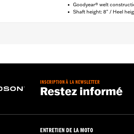
Goodyear® welt construct
Shaft height: 8" / Heel heig
ion
nufacturer Warranty – Go to
www.h-d.com/warranty
for ful
 8" / Heel height: 1"
INSCRIPTION À LA NEWSLETTER
Restez informé
ENTRETIEN DE LA MOTO