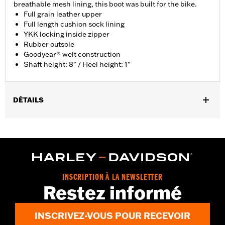
breathable mesh lining, this boot was built for the bike.
Full grain leather upper
Full length cushion sock lining
YKK locking inside zipper
Rubber outsole
Goodyear® welt construction
Shaft height: 8" / Heel height: 1"
DÉTAILS
Gender:
Men
Functional Features:
Welt Construction
WARRANTY:
Wolverine Worldwide Manufacturer Warranty – Go
to
www.h-d.com/warranty
for full details
Origin:
Imported
INSCRIPTION À LA NEWSLETTER
Dimension Description:
Shaft height: 8" / Heel height: 1"
Restez informé
INSCRIVEZ-VOUS POUR RECEVOIR