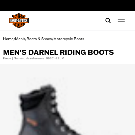
web accessibility
Home
Men's
Boots & Shoes
Motorcycle Boots
/
/
/
MEN'S DARNEL RIDING BOOTS
Pièce | Numéro de référence : 99351-22EM