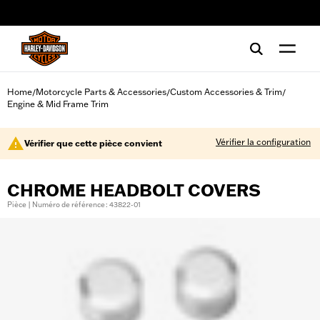
web accessibility
Home
Motorcycle Parts & Accessories
Custom Accessories & Trim
/
/
/
Engine & Mid Frame Trim
Vérifier la configuration
Vérifier que cette pièce convient
CHROME HEADBOLT COVERS
Pièce | Numéro de référence : 43822-01