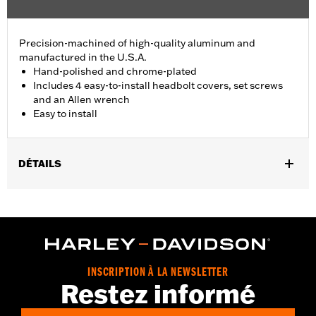
Precision-machined of high-quality aluminum and
manufactured in the U.S.A.
Hand-polished and chrome-plated
Includes 4 easy-to-install headbolt covers, set screws
and an Allen wrench
Easy to install
DÉTAILS
Fits '86-'22 XL, '08-'13 XR, '85-'99 Evolution® 1340 and '99-'17
Twin Cam models.
Installation Instructions
Sold In Units:
Pair
In the Box:
4 head bolt covers, 4 set screws and an allen wrench
INSCRIPTION À LA NEWSLETTER
WARRANTY:
1 year limited warranty – Go to
www.h-
Restez informé
d.com/warranty
for full details