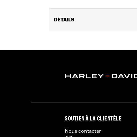
DÉTAILS
Fits '86-'22 XL, '08-'13 XR, '85-'99 E
Installation Instructions
Sold In Units:
Pair
In the Box:
4 head bolt covers, 4 set
WARRANTY:
1 year limited warranty 
SOUTIEN À LA CLIENTÈLE
Nous contacter