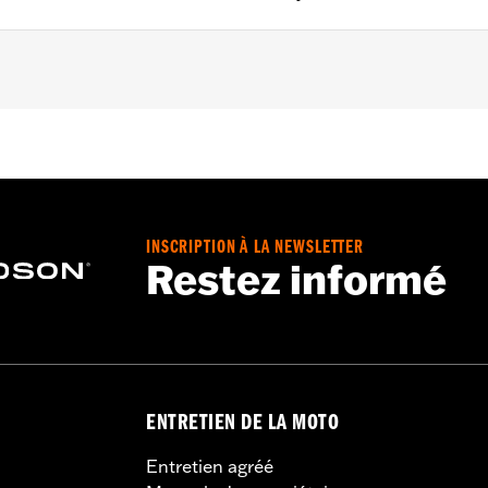
volution® 1340 and '99-'17 Twin Cam models.
 screws and an allen wrench
– Go to
www.h-d.com/warranty
for full details
INSCRIPTION À LA NEWSLETTER
Restez informé
ENTRETIEN DE LA MOTO
Entretien agréé