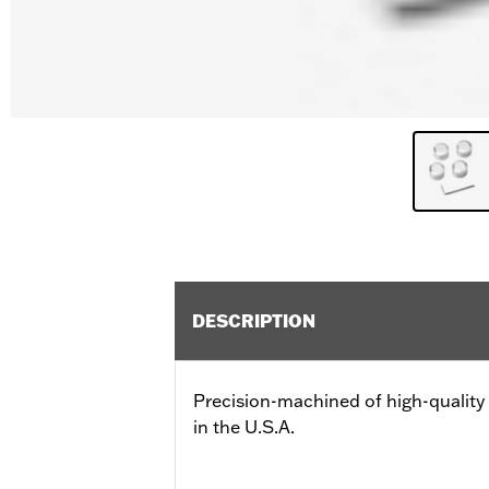
DESCRIPTION
Precision-machined of high-quali
in the U.S.A.