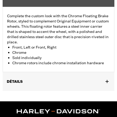
Complete the custom look with the Chrome Floating Brake
Rotor, styled to complement Original Equipment or custom
wheels. This floating rotor features a steel inner carrier
that is shaped to accent the wheel, with a polished and
drilled stainless steel outer disc that is precision-riveted in
place.
Front, Left or Front, Right
Chrome
Sold individually
Chrome rotors include chrome installation hardware
DÉTAILS
Fits '14-'22 XL, '06-'17 Dyna® (except FXDLS), '15-later Softail®
(except FXSE), '08-'25 Touring (except '23-later FLHXSE,
FLTRXSE, '24-later FLHX, FLTRX, '24 FLTRXSTSE and '25-later
FLHXU and FLTRXRRSE) and '09-later Trike models with
Original equipment or accessory wheel with 3.25" bolt circle