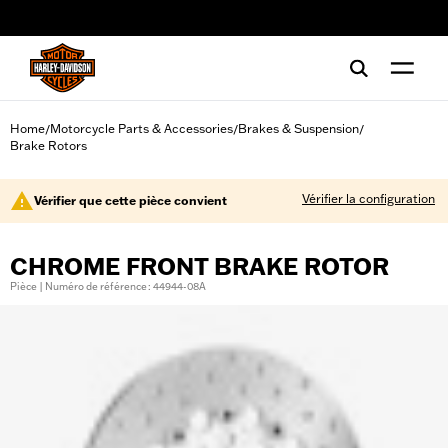
web accessibility
Home
Motorcycle Parts & Accessories
Brakes & Suspension
/
/
/
Brake Rotors
Vérifier la configuration
Vérifier que cette pièce convient
CHROME FRONT BRAKE ROTOR
Pièce | Numéro de référence : 44944-08A