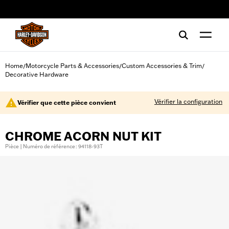
web accessibility
Home
Motorcycle Parts & Accessories
Custom Accessories & Trim
/
/
/
Decorative Hardware
Vérifier la configuration
Vérifier que cette pièce convient
CHROME ACORN NUT KIT
Pièce | Numéro de référence : 94118-93T