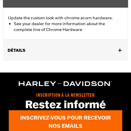
Update the custom look with chrome acorn hardware.
See your dealer for more information about the
complete line of Chrome Hardware
DÉTAILS
Universal Fitment.
Sold In Units:
Each
In the Box:
5 chrome-plated acorn nuts
WARRANTY:
1 year limited warranty – Go to
www.h-
d.com/warranty
for full details
INSCRIPTION À LA NEWSLETTER
Restez informé
INSCRIVEZ-VOUS POUR RECEVOIR
NOS EMAILS