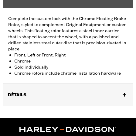
Complete the custom look with the Chrome Floating Brake
Rotor, styled to complement Original Equipment or custom
wheels. This floating rotor features a steel inner carrier
that is shaped to accent the wheel, with a polished and
drilled stainless steel outer disc that is precision-riveted in
place.
Front, Left or Front, Right
Chrome
Sold individually
Chrome rotors include chrome installation hardware
DÉTAILS
Fits '14-'22 XL, '06-'17 Dyna® (except FXDLS), '15-later Softail®
(except FXSE), '08-'25 Touring (except '23-later FLHXSE,
FLTRXSE, '24-later FLHX, FLTRX, '24 FLTRXSTSE and '25-later
FLHXU and FLTRXRRSE) and '09-later Trike models with
Original equipment or accessory wheel with 3.25" bolt circle