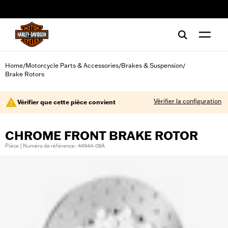
web accessibility
Home
Motorcycle Parts & Accessories
Brakes & Suspension
/
/
/
Brake Rotors
Vérifier la configuration
Vérifier que cette pièce convient
CHROME FRONT BRAKE ROTOR
Pièce | Numéro de référence : 44944-08A