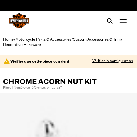
web accessibility
Home
Motorcycle Parts & Accessories
Custom Accessories & Trim
/
/
/
Decorative Hardware
Vérifier la configuration
Vérifier que cette pièce convient
CHROME ACORN NUT KIT
Pièce | Numéro de référence : 94120-93T