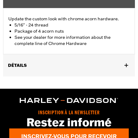
Update the custom look with chrome acorn hardware.
5/16" - 24 thread
Package of 4 acorn nuts
See your dealer for more information about the
complete line of Chrome Hardware
DÉTAILS
Universal Fitment.
Sold In Units:
Each
In the Box:
4 chrome-plated acorn nuts
WARRANTY:
1 year limited warranty – Go to
www.h-
d.com/warranty
for full details
INSCRIPTION À LA NEWSLETTER
Restez informé
INSCRIVEZ-VOUS POUR RECEVOIR