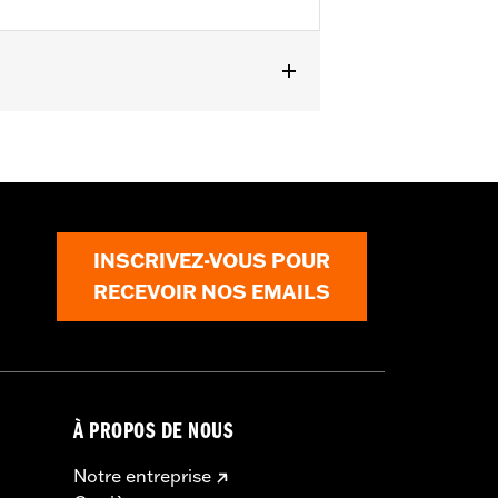
 and FXLRST). Also fits ’88-’13 XL
CONV and ’90-’17 FLS, FLSS, FLSTF,
INSCRIVEZ-VOUS POUR
RECEVOIR NOS EMAILS
À PROPOS DE NOUS
Notre entreprise