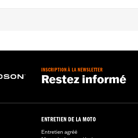
ter Softail models (except FLSB, FXDRS, FXFB, FXFBS, FXLRS
95-’05 FXD, ’93-’05 FXDL, ’16-later FXDLS, ’94-’05 FXDS-
-’17 FLSTC models.
INSCRIPTION À LA NEWSLETTER
Restez informé
set screws, allen wrench and instructions
– Go to
www.h-d.com/warranty
for full details
ENTRETIEN DE LA MOTO
Entretien agréé