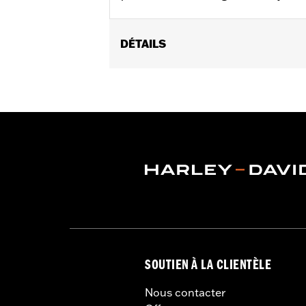
DÉTAILS
Fits ’06-’17 Dyna® models and ’18-la
(except XL1200CX, XL1200X, XL883N) ’
FLSTFB, FLSTFBS and FLSTN and ’86
Installation Instructions
Collection:
Dominion
Sold In Units:
Pair
In the Box:
2 Upper Fork Nut Covers, 
WARRANTY:
1 year limited warranty 
SOUTIEN À LA CLIENTÈLE
Nous contacter