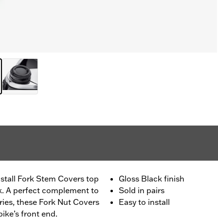
install Fork Stem Covers top
Gloss Black finish
ook. A perfect complement to
Sold in pairs
ies, these Fork Nut Covers
Easy to install
bike’s front end.