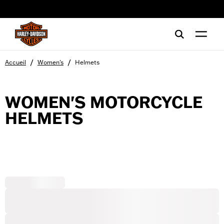
web accessibility
/
/
Accueil
Women's
Helmets
WOMEN'S MOTORCYCLE
HELMETS