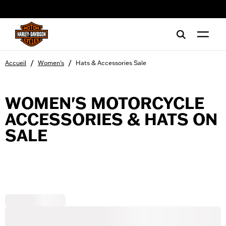
web accessibility
/
/
Accueil
Women's
Hats & Accessories Sale
WOMEN'S MOTORCYCLE
ACCESSORIES & HATS ON
SALE