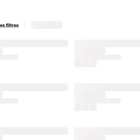
|
s filtres