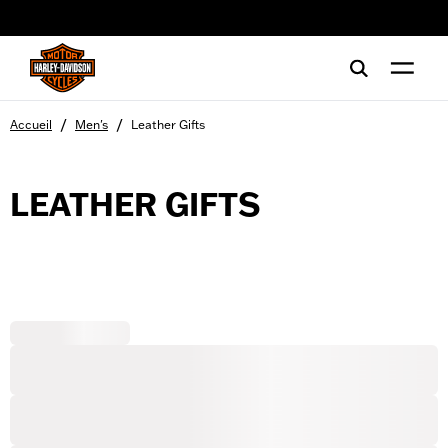
web accessibility
/
/
Accueil
Men's
Leather Gifts
LEATHER GIFTS