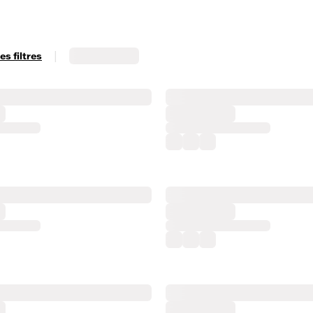
|
s filtres