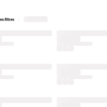
|
s filtres