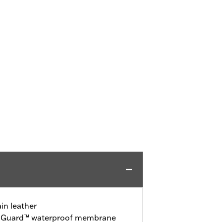
in leather
o-Guard™ waterproof membrane