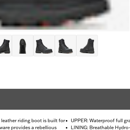
eather riding boot is built for
UPPER: Waterproof full gra
dware provides a rebellious
LINING: Breathable Hydr