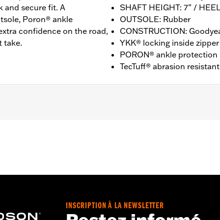
k and secure fit. A
SHAFT HEIGHT: 7” / HEEL
tsole, Poron® ankle
OUTSOLE: Rubber
 extra confidence on the road,
CONSTRUCTION: Goodyear
t take.
YKK® locking inside zipper
PORON® ankle protection
TecTuff® abrasion resistant
T: 7” / HEEL HEIGHT: 1.5”
INSCRIPTION À LA NEWSLETTER