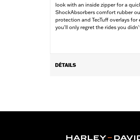
look with an inside zipper for a quic
ShockAbsorbers comfort rubber ou
protection and TecTuff overlays for
you'll only regret the rides you didn'
DÉTAILS
Gender:
Men
Functional Features:
Waterproof
Technology:
Waterproof
Dimension Description:
SHAFT HEIGH