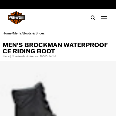
web accessibility
Home
Men's
Boots & Shoes
/
/
MEN'S BROCKMAN WATERPROOF
CE RIDING BOOT
Pièce | Numéro de référence : 99505-24EM