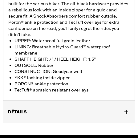
built for the serious biker. The all-black hardware provides
a rebellious look with an inside zipper for a quick and
secure fit. A ShockAbsorbers comfort rubber outsole,
Poron® ankle protection and TecTuff overlays for extra
confidence on the road, you'll only regret the rides you
didn't take.
UPPER: Waterproof full grain leather
LINING: Breathable Hydro-Guard™ waterproof
membrane
SHAFT HEIGHT: 7” / HEEL HEIGHT: 1.5”
OUTSOLE: Rubber
CONSTRUCTION: Goodyear welt
YKK® locking inside zipper
PORON® ankle protection
TecTuff® abrasion resistant overlays
DÉTAILS
Gender:
Men
Functional Features:
Waterproof