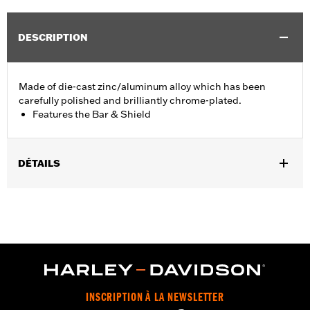
DESCRIPTION
Made of die-cast zinc/aluminum alloy which has been
carefully polished and brilliantly chrome-plated.
Features the Bar & Shield
DÉTAILS
Fits '74-'06 XL, FX, FXR, FX Dyna® and FX Softail® models with
stock and accessory 1.0" diameter handlebar (except '96-'06
XL883C and XL1200C and '99-'06 FXR).
Collection:
Bar & Shield
Sold In Units:
Each
Material:
Die-Cast Zinc/Aluminum Alloy
In the Box:
Upper handlebar clamp
INSCRIPTION À LA NEWSLETTER
WARRANTY:
1 year limited warranty – Go to
www.h-