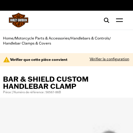
web accessibility
Home
Motorcycle Parts & Accessories
Handlebars & Controls
/
/
/
Handlebar Clamps & Covers
Vérifier la configuration
Vérifier que cette pièce convient
BAR & SHIELD CUSTOM
HANDLEBAR CLAMP
Pièce | Numéro de référence : 56567-86B