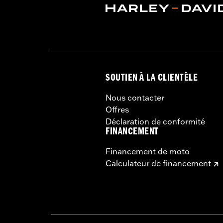
Sold In Units:
Pair
In the Box:
Left and right hand grips, 
SOUTIEN À LA CLIENTÈLE
Nous contacter
Offres
Déclaration de conformité
FINANCEMENT
Financement de moto
Calculateur de financement