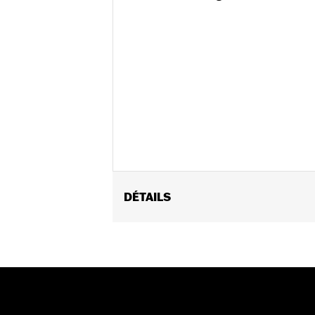
DÉTAILS
Fits ’25-later Softail (except FXBB a
FLTRXSTSE and ’25-later FLHXU models
update by a Harley-Davidson dealer see
Installation Instructions
Collection:
Switchback
Diameter:
1.5