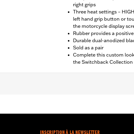
right grips
Three heat settings – HI
left hand grip button or t
the motorcycle display scr
Rubber provides a positive 
Durable dual-anodized blac
Sold as a pair
Complete this custom look
the Switchback Collection
nd FXBR), '26-later Touring and Trike, '23-later FLHXSE, FL
. Installation on some ‘24 Street Glide and Road Glide mo
 your local dealer for details.
INSCRIPTION À LA NEWSLETTER