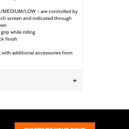
GH/MEDIUM/LOW – are controlled by
ouch screen and indicated through
een
grip while riding
k finish
 with additional accessories from
TRXSE, ’24-later FLHX, FLTRX,
dels may require a Digital Technician