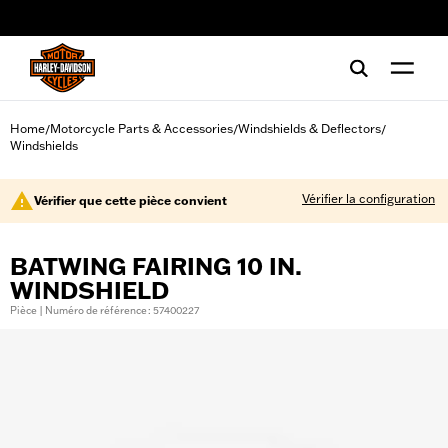
web accessibility
Home
Motorcycle Parts & Accessories
Windshields & Deflectors
/
/
/
Windshields
Vérifier la configuration
Vérifier que cette pièce convient
BATWING FAIRING 10 IN.
WINDSHIELD
Pièce | Numéro de référence : 57400227