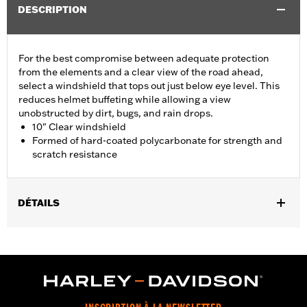
DESCRIPTION
For the best compromise between adequate protection
from the elements and a clear view of the road ahead,
select a windshield that tops out just below eye level. This
reduces helmet buffeting while allowing a view
unobstructed by dirt, bugs, and rain drops.
10" Clear windshield
Formed of hard-coated polycarbonate for strength and
scratch resistance
DÉTAILS
Fits ‘14-'24 Electra Glide®, Street Glide® (except '23-later
FLHXSE and '24-later FLHX), Ultra Limited™ and '14-'25 Tri
Glide™ models.
Installation Instructions
Sold In Units:
Each