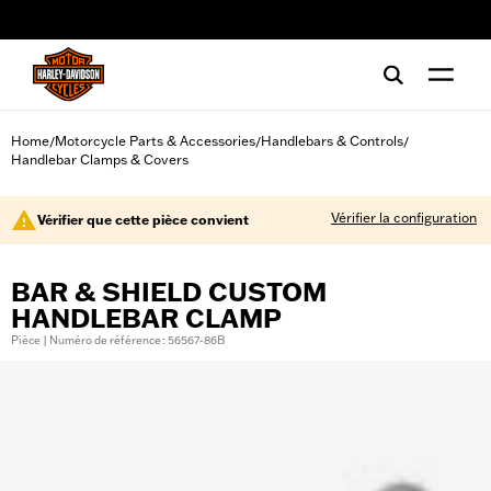
web accessibility
Home
Motorcycle Parts & Accessories
Handlebars & Controls
/
/
/
Handlebar Clamps & Covers
Vérifier la configuration
Vérifier que cette pièce convient
BAR & SHIELD CUSTOM
HANDLEBAR CLAMP
Pièce | Numéro de référence : 56567-86B