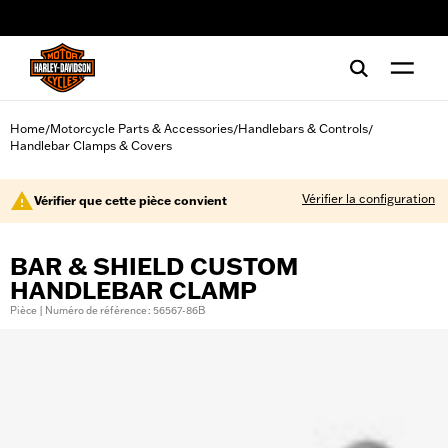
web accessibility
Home
Motorcycle Parts & Accessories
Handlebars & Controls
/
/
/
Handlebar Clamps & Covers
Vérifier la configuration
Vérifier que cette pièce convient
BAR & SHIELD CUSTOM
HANDLEBAR CLAMP
Pièce | Numéro de référence : 56567-86B