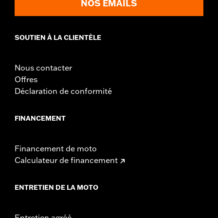
NOS EMAILS
change in clutch and/or throttle cable and brake lines
for some models. Handlebar height is regulated in many
locations. Check local laws to ensure your motorcycle
SOUTIEN À LA CLIENTÈLE
meets applicable regulations.
Nous contacter
Offres
Déclaration de conformité
FINANCEMENT
Financement de moto
Calculateur de financement
ENTRETIEN DE LA MOTO
Entretien agréé